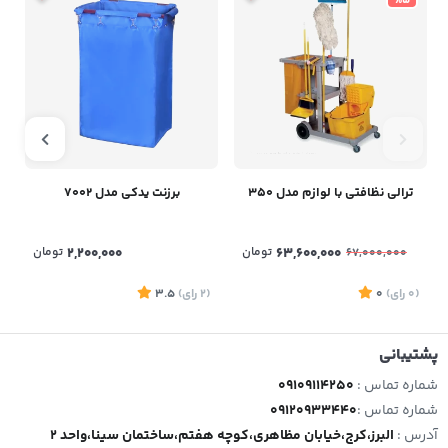
%5
ترالی نظافتی با لوازم مدل 350
برزنت یدکی مدل 7002
63,600,000
تومان
2,200,000
تومان
67,000,000
(0
رای
)
0
(2
رای
)
3.5
1
پشتیبانی
شماره تماس :
09109114250
شماره تماس :
09120933440
آدرس :
البرز،کرج،خیابان مظاهری،کوچه هفتم،ساختمان سینا،واحد 2