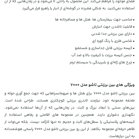
فضای موجود را فراهم می‌کند. این محصول به راحتی تا می‌شود و در زمان‌هایی که از آن
استفاده نمی‌کنید، به شکلی فشرده در گوشه‌ای از انبار یا راهرو قرار می‌گیرد.
•
مناسب جهت بیمارستان ها، هتل ها و مسافرخانه ها
•
قابلیت تاشدن جهت انبارش
•
دارای بین برزنتی جدا شدنی
•
شاسی فلزی با رنگ کوره ای
•
کیسه برزنتی قابل جداسازی و شستشو
•
جنس کیسه برزنت با کیفیت بالا و ضد آب
•
چرخ های ژله‌ای و بلبرینگی با سیستم ترمز
ویژگی های بین برزنتی تاشو مدل 7000
بین برزنتی تاشو مدل 7000 برای هتل ها و میهمانسراهایی که جهت جمع آوری حوله و
ملحفه مجموعه خود نیازمند لاندری برزنتی کوچکتری هستند، طراحی شده است.
بین‌های سنتی با ابعاد بزرگ و ثابت، در زمان‌هایی که از آن‌ها استفاده نمی‌شود،
نگهداری دشواری دارند. همچنین در مجموعه های اقامتی و رفاهی استفاده از
کیسه‌های پلاستیکی یا سطل‌های ثابت و حجیم نه تنها کارآمد نیست، بلکه می‌تواند از
ظاهر حرفه‌ای مجموعه بکاهد. از این رو بین برزنتی تاشو مدل 7000 پاسخی هوشمندانه
به این نیازهاست.