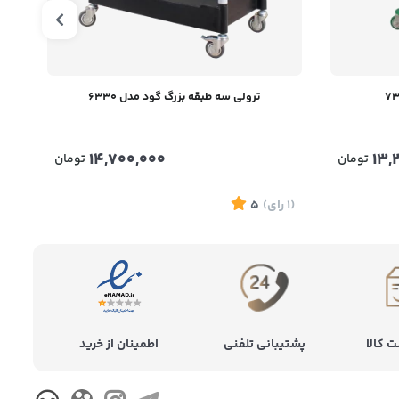
ترولی سه طبقه بزرگ گود مدل 6330
14,700,000
13,
تومان
تومان
(1
رای
)
5
(1
ر
پشتیبانی تلفنی
اطمینان از خرید