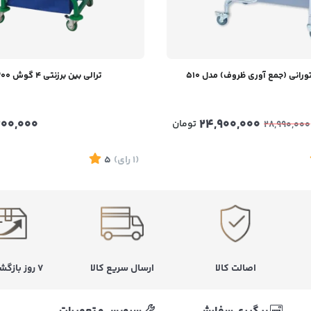
رانی (جمع آوری ظروف) مدل 510
ترالی بین برزنتی ۴ گوش 7300
200,000
24,900,000
تومان
28,990,000
(1
رای
)
5
اصالت کالا
ارسال سریع کالا
۷ روز بازگشت کالا