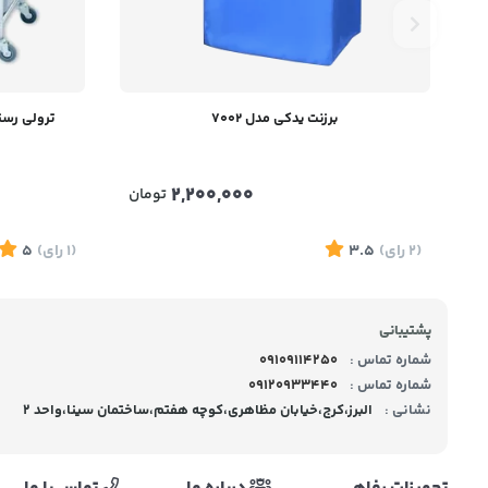
برزنت یدکی مدل 7002
ترولی رستو
2,200,000
تومان
(2
رای
)
3.5
(1
رای
)
5
پشتیبانی
شماره تماس :
09109114250
شماره تماس :
09120933440
نشانی :
البرز،کرج،خیابان مظاهری،کوچه هفتم،ساختمان سینا،واحد 2