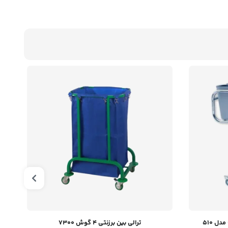
ل 510
ترالی بین برزنتی ۴ گوش 7300