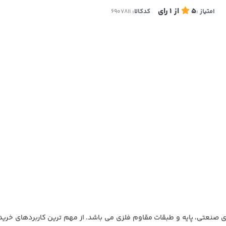
5
از
1
رای
امتیاز :
کدکالا: