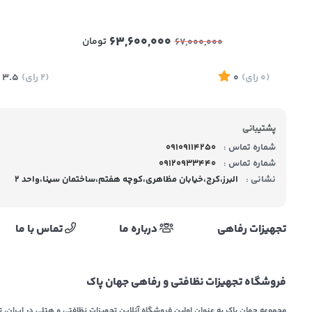
63,600,000
تومان
67,000,000
(0
رای
)
0
(2
رای
)
3.5
پشتیبانی
شماره تماس :
09109114250
شماره تماس :
09120933440
نشانی :
البرز،کرج،خیابان مظاهری،کوچه هفتم،ساختمان سینا،واحد 2
تجهیزات رفاهی
درباره ما
تماس با ما
فروشگاه تجهیزات نظافتی و رفاهی جهان پاک
مجموعه جهان پاک به عنوان اولین فروشگاه آنلاین تجهیزات نظافتی و هتلی در ایران، تل