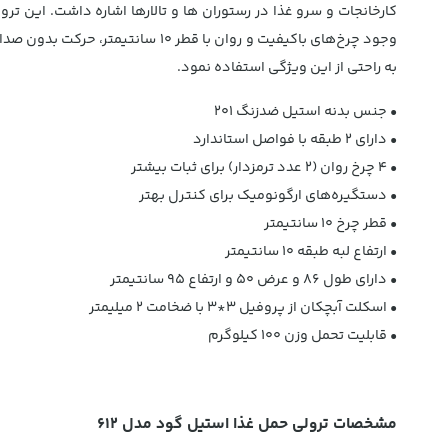
وجود چرخ‌های باکیفیت و روان با 
به راحتی از این ویژگی استفاده نمود.
•
جنس بدنه استیل ضدزنگ 201
•
دارای 2 طبقه با فواصل استاندارد
•
4 چرخ روان (2 عدد ترمزدار) برای ثبات بیشتر
•
دستگیره‌های ارگونومیک برای کنترل بهتر
•
قطر چرخ 10 سانتیمتر
•
ارتفاع لبه طبقه 10 سانتیمتر
•
دارای طول 86 و عرض 50 و ارتفاع 95 سانتیمتر
•
اسکلت آبچکان از پروفیل ۳*۳ با ضخامت ۲ میلیمتر
•
قابلیت تحمل وزن 100 کیلوگرم
مشخصات ترولی حمل غذا استیل گود مدل 612