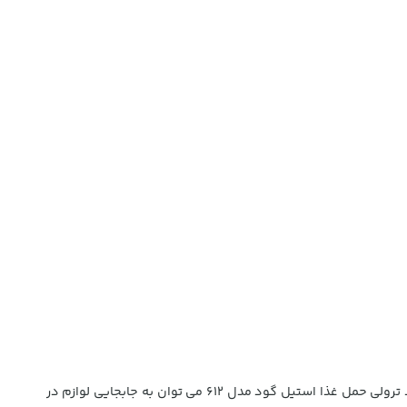
دارای 2 طبقه گود به همراه چرخ های صنعتی، پایه و طبقات مقاوم فلزی می باشد. از مهم ترین کاربردهای خرید ترولی حمل غذا استیل گود مدل 612 می توان به جابجایی لوازم در