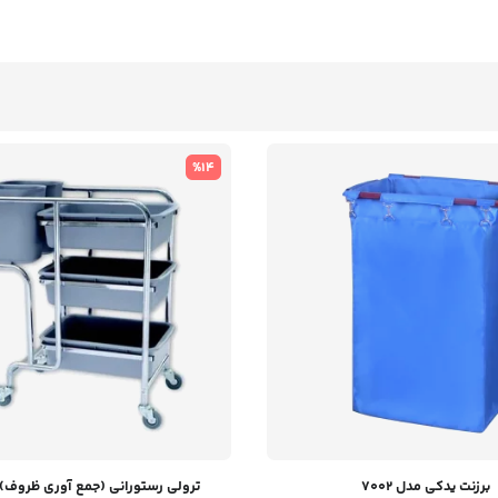
%14
برزنت یدکی مدل 7002
ترولی رستورانی (جمع آوری ظروف) مد