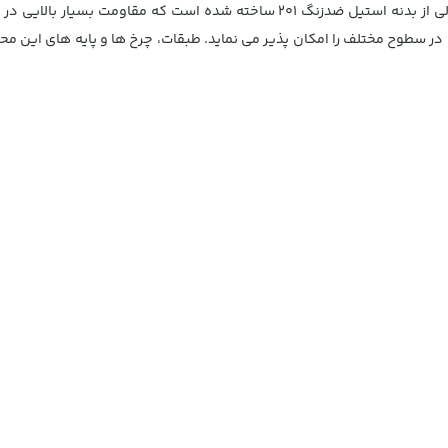
کارخانجات و سرو غذا در رستوران ها و تالارها اشاره داشت. این ترولی از بدنه استیل
قطر 10 سانتیمتر، حرکت بدون صدا در سطوح مختلف را امکان پذیر می نماید. طبقات، چرخ ها و پ