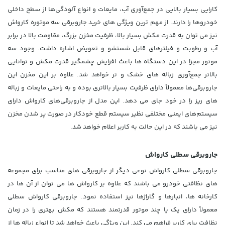
کارایی بسیار بالایی در جمع‌آوری آب، مایعات و انواع آلودگی‌ها از سطح داخلی
خودروها را دارند. از مهم ترین ویژگی های خرید جاروبرقی سه موتوره کارواش
نیز می توان به قدرت مکش بسیار بالا، ظرفیت مخزن بزرگ، مقاومت بالا در برابر
آب و رطوبت و فیلترهای قابل شستشو و تعویض اشاره داشت. وجود سه
موتور مجزا در این دستگاه ها باعث افزایش چشمگیر قدرت مکش و توانایی
بالاتر جمع‌آوری زباله های خشک و تر خواهد شد. علاوه بر این مخزن این
جاروبرقی‌ها معمولاً دارای ظرفیت بسیار بالاتری بوده و به راحتی مایعات و زباله
های ریز را در خود جای می دهد. این مدل از جاروبرقی‌های کارواش دارای
سیستم‌های ایمنی مختلفی نظیر سیستم قطع خودکار در صورت پر شدن مخزن
نیز می باشند که در این حالت به کاربر اعلام خواهد شد.
جاروبرقی سطلی کارواش
جاروبرقی سطلی کارواش نوعی دیگر از جاروبرقی های مناسب برای مجموعه
های نظافتی خودرو می باشند که علاوه بر کارواش ها می توان از آن ها در
کارخانه ها، انبارها و گاراژها نیز استفاده نمود. جاروبرقی کارواش سطلی
معمولاً دارای یک یا چند موتور قدرتمند هستند که مکش بهتری را در زمان
نظافت برای کاربر فراهم می کند. این ویژگی باعث خواهد شد تا انواع زباله ها از