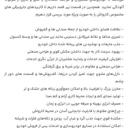
آلودگی نمایید. همچنین در قسمت زیر قصد داریم تا کاربردهای جاروبرقی های
مخصوص کارواش را به صورت ویژه مورد بررسی قرار دهیم.
- نظافت فضای داخلی خودرو از جمله صندلی ها و کفپوش
- تمیزی منافذ و نقاط غیرقابل دسترس مانند زیر صندلی ها و وسط کنسول
- جذب مایعات و نوشیدنی های ریخته شده داخل خودرو
- بهبود سرعت کار به جهت داشتن مکش قوی و طراحی صنعتی
- افزایش کیفیت خدمات و رضایت مشتریان از جزئی نگری خدمات
- طراحی صنعتی و مقاوم در برابر ضربه و برق گرفتگی
- نازل‌های متنوع جهت تمیز‌ کردن درزها، کف‌پوش‌ها و قسمت های دور از
چشم
- مخزن بزرگ با ظرفیت بالا و امکان جمع‌آوری زباله های خشک و تر
- تولید صدای کم و ایجاد محیط کاری آرام و کم صدا
- مصرف انرژی بهینه و صرفه جویی در انرژی و زمان
- چرخ‌های مقاوم با قابلیت جابجایی آسان در محیط کارواش
- مکنده قوی جهت جذب گرد و غبار، آب، روغن و تکه‌های فلزات و شیشه
- امکان استفاده در صنایع خودروسازی و خدمات پس از فروش خودرو