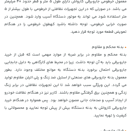
معمول خرطومی جاروبرقی کارواش دارای طول ۵ متر و قطر حدود ۴۰ میلیمتر
می باشد. در صورتی که در این تجهیزات نظافتی از خرطومی با طول بیشتر از ۵
متر استفاده شود می تواند به موتور دستگاه آسیب وارد شود. همچنین در
صورت خرابی خرطومی، توجه داشته باشید کهطول خرطومی را در هنگام
تعویض قطعه مورد توجه قرار دهید.
•
بدنه محکم و مقاوم
بدنه محکم و مقاوم در برابر ضربه از موارد مهمی است که قبل از خرید
جاروبرقی باید به آن توجه داشت. زیرا در محیط های کارگاهی به دلیل جابجایی
جاروبرقی احتمال برخورد بدنه دستگاه به موانع مختلف وجود دارد. بطور
معمول بدنه جاروبرقی های صنعتی از استیل ضد زنگ و پلی اتیلن مقاوم تولید
می گردد. این ویژگی سبب خواهد شد تا این تجهیزات نظافتی در برابر زنگ
زدگی و همچنین برق گرفتگی مقاوم باشند. کاربر نیز در هنگام نظافت خودرو
از ایجاد آسیب و صدمات جانی مصون خواهد بود. پس همواره در هنگام خرید
جاروبرقی کارواش به بدنه دستگاه بیش از پیش توجه نمایید و محصولاتی با
کیفیت را تهیه نمایید.
•
فیلتر جاروبرقی