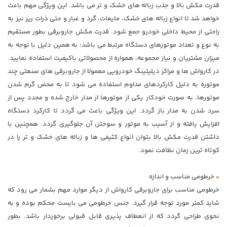
قدرت مکش بالا و جذب زباله های خشک و تر می باشد. این ویژگی مهم باعث
خواهد شد تا انواع زباله های خشک، مایعات، گرد و غبار و حتی ذرات ریز نیز به
راحتی از محیط داخلی خودرو جمع شود. قدرت مکش جاروبرقی بطور مستقیم
به نوع و تعداد موتورهای دستگاه مرتبط می باشد؛ به همین دلیل با توجه به
میزان مشتریان و نیاز مجموعه، همواره از محصولاتی باکیفیت استفاده نمایید.
در کارواش ها و مراکز دیلیتینگ خودرویی معمولا از جاروبرقی های صنعتی چند
موتوره به دلیل کارکردهای مداوم استفاده می شود تا به محض گرم شدن
موتورها، به صورت خودکار یکی از موتورها از مدار خارج شده و مجدد پس از
سرد شدن به مدار باز گردد. این ویژگی باعث می گردد تا کارکرد دستگاه
افزایش یافته و از آسیب به موتور و سوختن آن جلوگیری گردد. همچنین با
داشتن قدرت مکش بالا بتوان انواع کثیفی ها و زباله های خشک و تر را در
کوتاه ترین زمان نظافت نمود.
•
خرطومی مناسب و اندازه
خرطومی مناسب برای جاروبرقی کارواش از دیگر موارد مهم بشمار می رود که
شاید کمتر مورد توجه قرار گیرد. جنس خرطومی می بایست محکم بوده و به
نحوی طراحی گردد که از انعطاف پذیری قابل قبولی برخوردار باشد. بطور