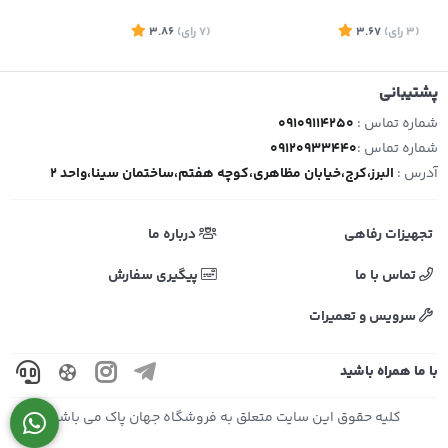
(3
رای
)
3.67
(7
رای
)
3.86
1
پشتیبانی
شماره تماس :
09109114250
شماره تماس :
09120933440
آدرس :
البرز،کرج،خیابان مظاهری،کوچه هفتم،ساختمان سینا،واحد 2
تجهیزات رفاهی
درباره ما
تماس با ما
پیگیری سفارش
سرویس و تعمیرات
با ما همراه باشید
کلیه حقوق این سایت متعلق به فروشگاه جهان پاک می باشد.