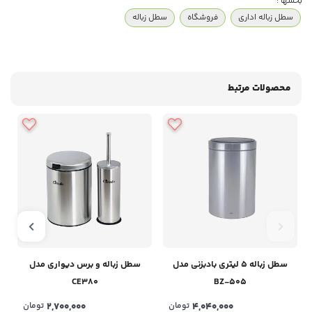
بخشها :
سطل زباله اداری
فروشگاه
سطل زباله
محصولات مرتبط
سطل زباله 5 لیتری بادبزنی مدل
سطل زباله و برس دیواری مدل
CE380
BZ-505
4,040,000
تومان
2,700,000
تومان