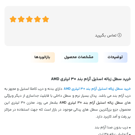
تماس بگیرید
توضیحات
مشخصات محصول
بازخوردها
خرید سطل زباله استیل آرام بند 30 لیتری AMD
خرید سطل زباله استیل آرام بند 30 لیتری AMD
دارای بدنه و درب کاملا استیل و مجهز به
درب آرام بند می باشد. پدال بسیار نرم و سطل داخلی با قابلیت جداسازی از دیگر ویژگی
های
سطل زباله استیل آرام بند 30 لیتری AMD
بشمار می رود. مخزن 30 لیتری این
محصول جزو بزرگترین سطل های پدالی موجود در بازار است که جهت استفاده در مراکز
پر رفت و آمد کاربرد دارد.
•
درب بدون صدا آرام بند
•
گنجایش زباله 30 لیتر