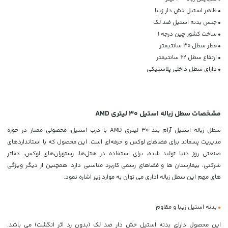
•
ظاهر استیل خش دار زیبا
•
جنس بدنه استیل ضد لک
•
ساخت کشور چین درجه 1
•
قطر سطل 30 سانتیمتر
•
ارتفاع سطل 62 سانتیمتر
•
دارای سطل داخلی پلاستیکی
مشخصات سطل زباله استیل 30 لیتری AMD
سطل زباله استیل آرام بند 30 لیتری AMD با درب استیل، محصولی ممتاز در حوزه
مدیریت پسماند برای فضاهای لوکس و حرفه‌ای است. این محصول که با استانداردهای
صنعتی روز دنیا تولید شده، برای استفاده در هتل‌ها، رستوران‌های لوکس، دفاتر
شرکتی، بیمارستان ها و فضاهای رسمی کاربرد مناسبی دارد. همچنین از دیگر ویژگی
های مهم این سطل زباله اداری می توان به موارد زیر اشاره نمود.
•
بدنه استیل زیبا و مقاوم
این محصول دارای بدنه استیل خش دار ضد لک (بدون رد اثر انگشت) می باشد.