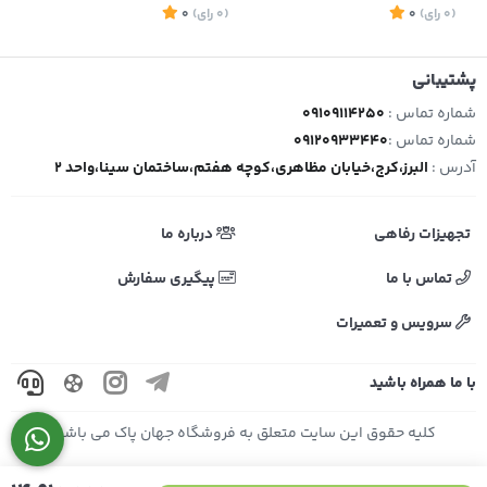
(0
رای
)
0
(0
رای
)
0
1
پشتیبانی
شماره تماس :
09109114250
شماره تماس :
09120933440
آدرس :
البرز،کرج،خیابان مظاهری،کوچه هفتم،ساختمان سینا،واحد 2
تجهیزات رفاهی
درباره ما
تماس با ما
پیگیری سفارش
سرویس و تعمیرات
با ما همراه باشید
کلیه حقوق این سایت متعلق به فروشگاه جهان پاک می باشد.