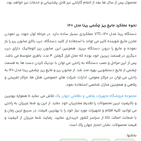
محصول پس از سال ها بعد از اتمام گارانتی نیز قابل پشتیبانی و خدمات نیز خواهد بود.
نحوه عملکرد مایع ریز چشمی رینا مدل 120
دستگاه رینا مدل VTC-120 عملکردی بسیار ساده دارد. در مرحله اول جهت پر نمودن
مخزن مایع شوینده کاربر می تواند با استفاده از کلید دستگاه، درب بالای صابون ریز را باز
نموده و مایع را درون دستگاه بریزد. همچنین این صابون ریز اتوماتیک دارای درب
دیگری در قسمت زیرین خود بوده که محل قرار گرفتن 4 عدد باطری متوسط می باشد.
پس از این مراحل و نصب دستگاه به راحتی می توان با نزدیک کردن دست ها به قسمت
چشمی از مایع دستشویی بهره مند شد. از صابون ریز و مایع ریز چشمی رینا مدل 120 به
راحتی می توان در مراکز عمومی، ادارات، شرکت های خصوصی، هتل ها، مراکز تفریحی و
رفاهی و همچنین منازل شخصی استفاده نمود.
مجموعه فروشگاه تجهیزات رفاهی و نظافتی جهان پاک
تلاش می نماید تا همواره بهترین
و باکیفیت ترین محصولات را تقدیم مشتریان خود نماید. از این رو شما عزیزان به راحتی
می توانید کلیه اقلام و تجهیزات مورد نیاز خود را با بهترین قیمت، در سریع ترین زمان و
با ضمانت اصالت کالا از سراسر کشور خریداری نمایید. رضایت شما عزیزان از کیفیت و
قیمت محصولات، نشان اعتبار جهان پاک است.
بخشها :