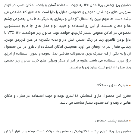
صابون ریز چشمی رینا مدل 120 به جهت استفاده آسان و راحت، امکان نصب در انواع
سرویس های بهداشتی عمومی و خصوصی منازل را دارا است. همانطور که مشخص می
باشد دست ها مهم ترین راه انتقال آلودگی و بیماری به دیگر نقاط بدن بخصوص چشم
ها و دهان هستند. از این رو استفاده و خرید انواع مدل های جا مایع دستشویی
بخصوص در اماکن عمومی بسیار کاربردی خواهد بود. صابون ریز هوشمند VTC-120 با
دارا بودن ظاهری زیبا در رنگ استیل خش دار و بدنه یکپارچه در عین کاربردی بودن،
زیبایی فضا را نیز به ارمغان می آورد. همچنین امکان استفاده از باطری در این محصول
آن را به یکی از کم مصرف ترین محصولات نظافتی بدل نموده و بدون استفاده از انرژی
برق مورد استفاده می باشد. علاوه بر این از دیگر ویژگی های خرید صابون ریز چشمی
رینا مدل 120 لازم است موارد زیر را برشمرد.
•
ظرفیت مخزن دستگاه
مخزن این محصول دارای گنجایش 1.2 لیتری بوده و جهت استفاده در منازل و مکان
هایی با رفت و آمد محدود بسیار مناسب می باشد.
•
سنسور چشمی حساس
صابون ریز رینا دارای چشم الکترونیکی حساس به حرکت دست بوده و با قرار گرفتن