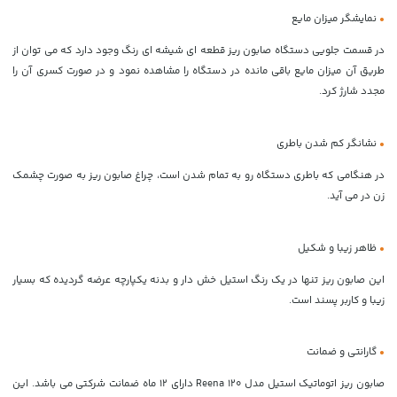
•
نمایشگر میزان مایع
در قسمت جلویی دستگاه صابون ریز قطعه ای شیشه ای رنگ وجود دارد که می توان از
طریق آن میزان مایع باقی مانده در دستگاه را مشاهده نمود و در صورت کسری آن را
مجدد شارژ کرد.
•
نشانگر کم شدن باطری
در هنگامی که باطری دستگاه رو به تمام شدن است، چراغ صابون ریز به صورت چشمک
زن در می آید.
•
ظاهر زیبا و شکیل
این صابون ریز تنها در یک رنگ استیل خش دار و بدنه یکپارچه عرضه گردیده که بسیار
زیبا و کاربر پسند است.
•
گارانتی و ضمانت
صابون ریز اتوماتیک استیل مدل Reena 120 دارای 12 ماه ضمانت شرکتی می باشد. این