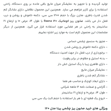
تولید گردیده و با تجهیز به نمایشگر میزان مایع باقی مانده بر روی دستگاه، راحتی
استفاده را برای کاربر فراهم می سازد. همچنین این محصول نظافتی دارای نشانگر کم
شدن قدرت باطری، مخزن بزرگ با حجم 1200 سی سی، دکمه خاموش و روشن و درب
قفل دار می باشد.
صابون ریز اتوماتیک Reena 120
با طول 14، عرض 10 و ارتفاع 21
سانتیمتر به راحتی در هر فضایی مورد استفاده قرار می گیرد. همچنین از دیگر
مشخصات این محصول لازم است به موارد زیر اشاره نماییم.
- مجهز به سنسور چشمی حساس
- دارای دکمه خاموش و روشن شدن
- برخورداری از درب قفل دار جهت امنیت دستگاه
- بدنه استیل و مقاوم در برابر رطوبت
- دارای ظاهری زیبا با رنگ استیل خش دار
- نمایشگر میزان مایع
- نشانگر کم شدن باطری
- دارای ابعاد کوچک و مناسب هر فضا
- گارانتی و ضمانت نامه 12 ماهه شرکتی
- طول 14، عرض10 و ارتفاع 21 سانتیمتر
- خروج یک قطره ای با هر بار استفاده با حجم ثابت یک سی سی
ویژگی های خرید صابون ریز چشمی رینا مدل 120