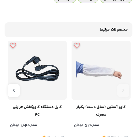
محصولات مرتبط
کاور آستین (ساق دست) یکبار
کابل دستگاه کاورکفش حرارتی
مصرف
4C
520,000
تومان
1,040,000
تومان