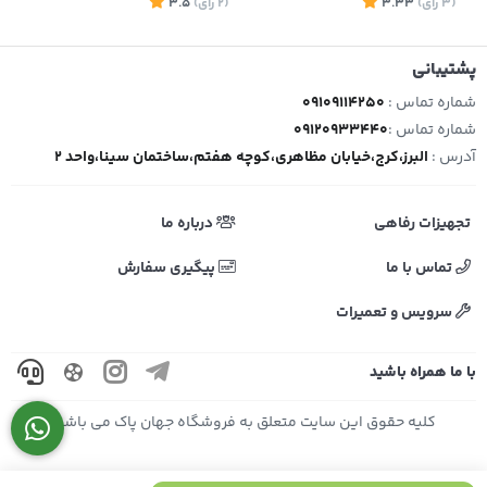
(3
رای
)
3.33
(2
رای
)
3.5
2
پشتیبانی
شماره تماس :
09109114250
شماره تماس :
09120933440
آدرس :
البرز،کرج،خیابان مظاهری،کوچه هفتم،ساختمان سینا،واحد 2
تجهیزات رفاهی
درباره ما
تماس با ما
پیگیری سفارش
سرویس و تعمیرات
با ما همراه باشید
کلیه حقوق این سایت متعلق به فروشگاه جهان پاک می باشد.