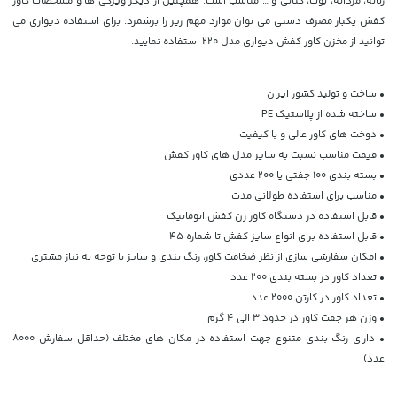
زنانه، مردانه، بوت، کتانی و … مناسب است. همچنین از دیگر ویژگی ها و مشخصات کاور
کفش یکبار مصرف دستی می توان موارد مهم زیر را برشمرد. برای استفاده دیواری می
توانید از مخزن کاور کفش دیواری مدل 220 استفاده نمایید.
• ساخت و تولید کشور ایران
• ساخته شده از پلاستیک PE
• دوخت های کاور عالی و با کیفیت
• قیمت مناسب نسبت به سایر مدل های کاور کفش
• بسته بندی 100 جفتی یا 200 عددی
• مناسب برای استفاده طولانی مدت
• قابل استفاده در دستگاه کاور زن کفش اتوماتیک
• قابل استفاده برای انواع سایز کفش تا شماره 45
• امکان سفارشی سازی از نظر ضخامت کاور، رنگ بندی و سایز با توجه به نیاز مشتری
• تعداد کاور در بسته بندی 200 عدد
• تعداد کاور در کارتن 2000 عدد
• وزن هر جفت کاور در حدود 3 الی 4 گرم
• دارای رنگ بندی متنوع جهت استفاده در مکان های مختلف (حداقل سفارش 8000
عدد)