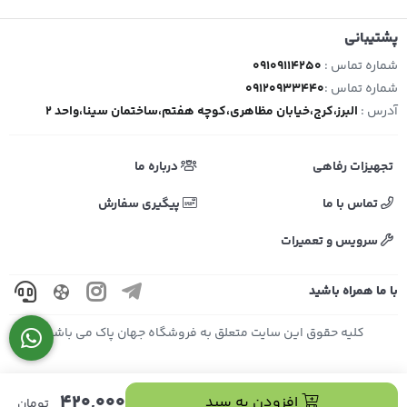
پشتیبانی
شماره تماس :
09109114250
شماره تماس :
09120933440
آدرس :
البرز،کرج،خیابان مظاهری،کوچه هفتم،ساختمان سینا،واحد 2
تجهیزات رفاهی
درباره ما
تماس با ما
پیگیری سفارش
سرویس و تعمیرات
با ما همراه باشید
کلیه حقوق این سایت متعلق به فروشگاه جهان پاک می باشد.
420,000
افزودن به سبد
تومان