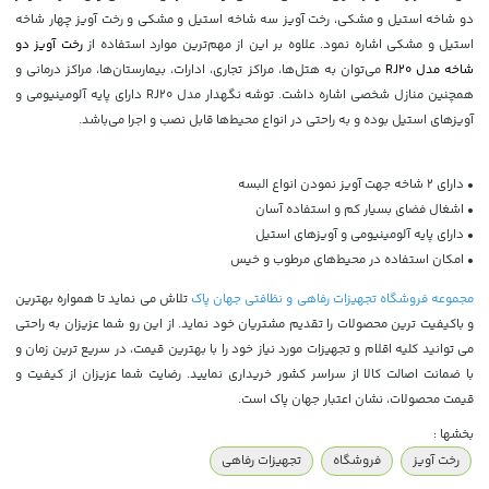
دو شاخه استیل و مشکی، رخت آویز سه شاخه استیل و مشکی و رخت آویز چهار شاخه
استیل و مشکی اشاره نمود. علاوه بر این از مهم‌ترین موارد استفاده از
رخت آویز دو
شاخه مدل RJ20
می‌توان به هتل‌ها، مراکز تجاری، ادارات، بیمارستان‌ها، مراکز درمانی و
همچنین منازل شخصی اشاره داشت. توشه نگهدار مدل RJ20 دارای پایه آلومینیومی و
آویزهای استیل بوده و به راحتی در انواع محیط‌ها قابل نصب و اجرا می‌باشد.
• دارای 2 شاخه جهت آویز نمودن انواع البسه
• اشغال فضای بسیار کم و استفاده آسان
• دارای پایه آلومینیومی و آویزهای استیل
• امکان استفاده در محیط‌های مرطوب و خیس
مجموعه فروشگاه تجهیزات رفاهی و نظافتی جهان پاک
تلاش می نماید تا همواره بهترین
و باکیفیت ترین محصولات را تقدیم مشتریان خود نماید. از این رو شما عزیزان به راحتی
می توانید کلیه اقلام و تجهیزات مورد نیاز خود را با بهترین قیمت، در سریع ترین زمان و
با ضمانت اصالت کالا از سراسر کشور خریداری نمایید. رضایت شما عزیزان از کیفیت و
قیمت محصولات، نشان اعتبار جهان پاک است.
بخشها :
رخت آویز
فروشگاه
تجهیزات رفاهی