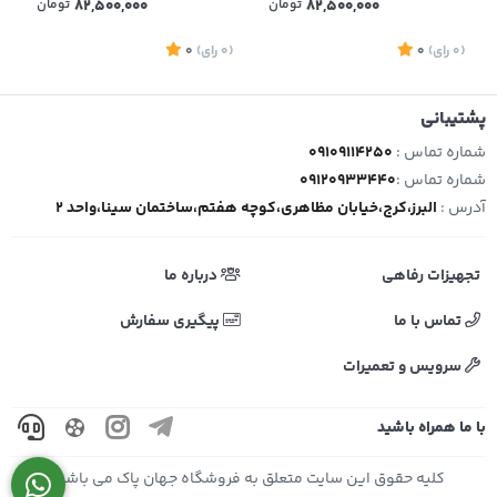
82,500,000
تومان
82,500,000
تومان
(0
رای
)
0
(0
رای
)
0
1
پشتیبانی
شماره تماس :
09109114250
شماره تماس :
09120933440
آدرس :
البرز،کرج،خیابان مظاهری،کوچه هفتم،ساختمان سینا،واحد 2
تجهیزات رفاهی
درباره ما
تماس با ما
پیگیری سفارش
سرویس و تعمیرات
با ما همراه باشید
کلیه حقوق این سایت متعلق به فروشگاه جهان پاک می باشد.