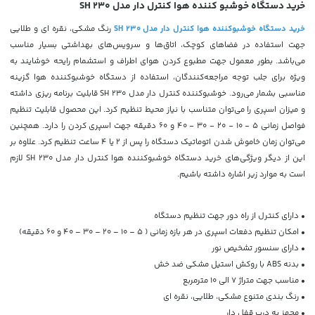
خرید دستگاه خوشبو کننده هوا کنترل دار مدل SH 230
خرید دستگاه خوشبوکننده هوا کنترل دار مدل SH 230
رنگ مشکی، نقره ای و طلایی
جهت استفاده در فضاهای کوچک، اتاق‌ها و سرویس‌های بهداشتی بسیار مناسب
می‌باشد. بطور معمول جهت مطبوع کردن هوای اطراف و استشمام رایحه خوشایند به
ویژه برای جلب توجه مراجعه‌کنندگان، استفاده از دستگاه خوشبوکننده هوا گزینه
مناسبی بشمار می‌رود. خوشبوکننده کنترل دار مدل SH 230 قابلیت برنامه ریزی داشته
و میزان اسپری را می‌توان متناسب با نیاز محیط تنظیم کرد. این محصول قابلیت تنظیم
فواصل زمانی 5 - 10 - 20 - 30 - 40 و 60 دقیقه جهت اسپری کردن را دارد. همچنین
می‌توان زمان خاموش شدن اتوماتیک دستگاه را پس از 2 یا 4 ساعت تنظیم کرد. علاوه بر
این از دیگر ویژگی‌های خرید دستگاه خوشبوکننده هوا کنترل دار مدل SH 230 لازم
است به موارد زیر اشاره داشته باشیم.
• دارای کنترل از راه دور جهت تنظیم دستگاه
• امکان تنظیم دفعات اسپری در هر بازه زمانی ( 5 – 10 – 20 – 30 – 40 و 60 دقیقه)
• دارای سنسور تشخیص نور
• بدنه ABS با روکش استیل مشکی ضد خش
• مناسب جهت متراژ 7 الی 10 مترمربع
• رنگ بندی متنوع مشکی، طلایی، نقره ای
• مجهز به درب قفل دار